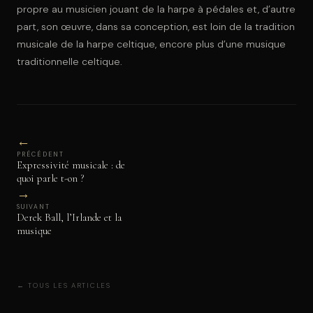
propre au musicien jouant de la harpe à pédales et, d’autre
part, son œuvre, dans sa conception, est loin de la tradition
musicale de la harpe celtique, encore plus d’une musique
traditionnelle celtique.
←
PRÉCÉDENT
Expressivité musicale : de
quoi parle t-on ?
→
SUIVANT
Derek Ball, l’Irlande et la
musique
← TOUS LES ARTICLES