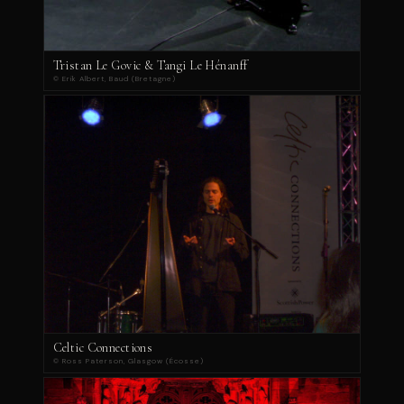
Tristan Le Govic & Tangi Le Hénanff
© Erik Albert, Baud (Bretagne)
Celtic Connections
© Ross Paterson, Glasgow (Écosse)