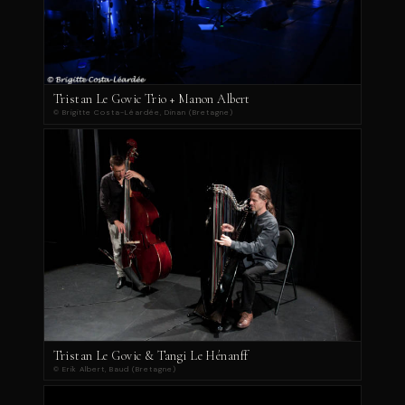
Tristan Le Govic Trio + Manon Albert
© Brigitte Costa-Léardée, Dinan (Bretagne)
Tristan Le Govic & Tangi Le Hénanff
© Erik Albert, Baud (Bretagne)