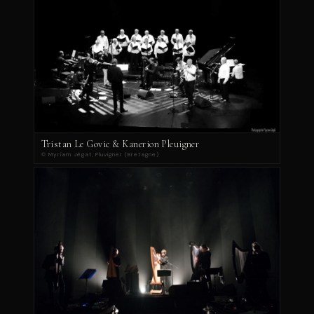
Tristan Le Govic & Kanerion Pleuigner
© Myriam Jégat, Pluvigner (Bretagne)