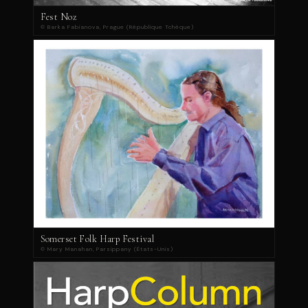
Fest Noz
© Barka Fabianova, Prague (République Tchèque)
Somerset Folk Harp Festival
© Mary Manahan, Parsippany (États-Unis)