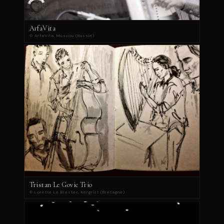
ArfaVita
© ArfaVita, Moscou (Russie)
Tristan Le Govic Trio
© Lorette Le Brestec, Kergrist (Bretagne)