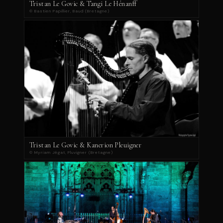
Tristan Le Govic & Tangi Le Hénanff
© Bastien Papillier, Baud (Bretagne)
Tristan Le Govic & Kanerion Pleuigner
© Myriam Jégat, Pluvigner (Bretagne)