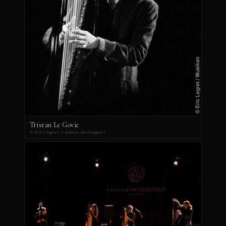
Tristan Le Govic
© Eric Legret, Lannion (Bretagne)