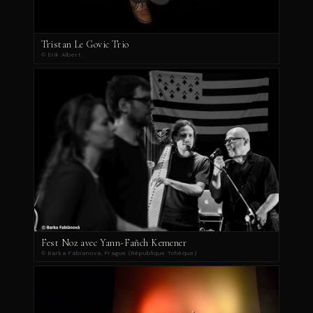
Tristan Le Govic Trio
© Erik Albert
Fest Noz avec Yann-Fañch Kemener
© Barka Fabianova, Prague (République Tchèque)