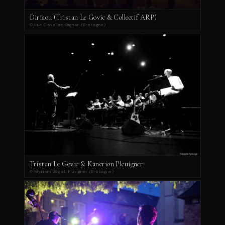
Diriaou (Tristan Le Govic & Collectif ARP)
© Luc Cavellec, Bignan (Bretagne)
Tristan Le Govic & Kanerion Pleuigner
© Myriam Jégat, Pluvigner (Bretagne)