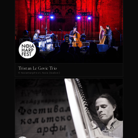
Tristan Le Govic Trio
© NoiaHarpFest, Noia (Galice)