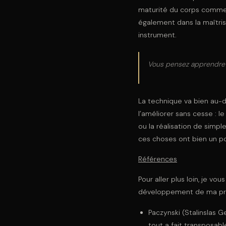
maturité du corps comme ce
également dans la maîtri
instrument.
Vous pensez apprendre à
La technique va bien au-de
l’améliorer sans cesse : l
ou la réalisation de simp
ces choses ont bien un po
Références
Pour aller plus loin, je 
développement de ma pro
Paczynski (Stalinslas 
tout a fait transposabl