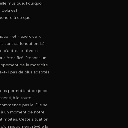
elle musique. Pourquoi
 Cela est
épondre à ce que
que » et « exercice ».
s sont sa fondation. Là
e d’autres et il vous
us êtes fixé. Prenons un
loppement de la motricité
 a-t-il pas de plus adaptés
nous permettant de jouer
senti, à la toute
 commence pas là. Elle se
us à un moment de notre
ent moites. Cette situation
 d’un instrument révèle la