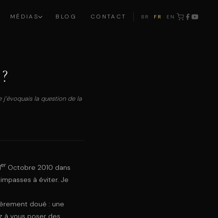
MÉDIAS
BLOG
CONTACT
BR
FR
EN
·
·
 ?
 j’évoquais la question de la
er
1
Octobre 2010 dans
 impasses à éviter. Je
lièrement doué : une
z à vous poser des