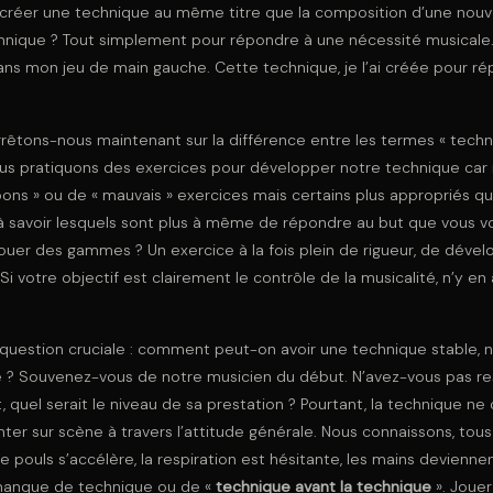
e créer une technique au même titre que la composition d’une nouv
chnique ? Tout simplement pour répondre à une nécessité musicale.
dans mon jeu de main gauche. Cette technique, je l’ai créée pour r
arrêtons-nous maintenant sur la différence entre les termes « techni
us pratiquons des exercices pour développer notre technique car il
« bons » ou de « mauvais » exercices mais certains plus appropriés qu
à savoir lesquels sont plus à même de répondre au but que vous vo
jouer des gammes ? Un exercice à la fois plein de rigueur, de déve
Si votre objectif est clairement le contrôle de la musicalité, n’y en
 question cruciale : comment peut-on avoir une technique stable, 
e ? Souvenez-vous de notre musicien du début. N’avez-vous pas res
 quel serait le niveau de sa prestation ? Pourtant, la technique ne
ter sur scène à travers l’attitude générale. Nous connaissons, to
 le pouls s’accélère, la respiration est hésitante, les mains devienn
 manque de technique ou de «
technique avant la technique
». Jouer