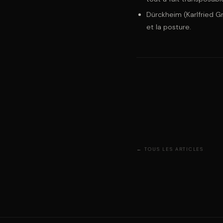
Dürckheim (Karlfried Gr
et la posture.
← TOUS LES ARTICLES