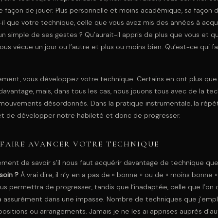
e façon de jouer. Plus personnelle et moins académique, sa façon d
il que votre technique, celle que vous avez mis des années à acqu
 simple de ses gestes ? Qu’aurait-il appris de plus que vous et q
ous vécue un jour ou l’autre et plus ou moins bien. Qu’est-ce qui fa
ement, vous développez votre technique. Certains en ont plus que d’
avantage, mais, dans tous les cas, nous jouons tous avec de la tech
 mouvements désordonnés. Dans la pratique instrumentale, la répét
 de développer notre habileté et donc de progresser.
 FAIRE AVANCER VOTRE TECHNIQUE
lement de savoir s’il nous faut acquérir davantage de technique qu
soin ?
À vrai dire, il n’y en a pas de « bonne » ou de « moins bonne ».
us permettra de progresser, tandis que l’inadaptée, celle que l’on q
ra assurément dans une impasse. Nombre de techniques que j’emplo
itions ou arrangements. Jamais je ne les ai apprises auprès d’aut