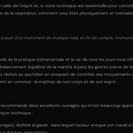
lle de l’esprit et, si votre technique est essentielle pour contrôler
se de la respiration, comment vous êtes physiquement et mental
 jouer d’un instrument de musique mais, en fin de compte, l’instrumen
là de la pratique instrumentale et la vie de tous les jours nous of
e balancement équilibré de la marche à pied, les gestes précis de la
les tâches au quotidien en essayant de contrôler ses mouvements e
int en commun : la maîtrise de son corps et de son esprit.
vous recommande deux excellents ouvrages qui m’ont beaucoup appo
pre technique :
Georges),
Rythme et geste
: dans lequel l’auteur évoque son travail à 
e à d’autres instruments.