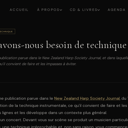
ACCUEIL
À PROPOS
CD & LIVRES
AGENDA
ECHNIQUE
 avons-nous besoin de technique
publication parue dans le New Zealand Harp Society Journal, et dans laquelle
’il convient de faire et les impasses à éviter.
une publication parue dans le
New Zealand Harp Society Journal
, du 
stion de la technique instrumentale, ce qu’il convient de faire et les
es lignes et les développe dans un contexte plus général.
un concert. Devant vous sur scène se produit un musicien particu
e, une technique irréprochable et, non sans raison, vous commence