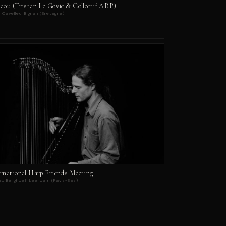
iaou (Tristan Le Govic & Collectif ARP)
 Cavellec, Bignan (Bretagne)
ernational Harp Friends Meeting
ap Berghoef, Leerdam (Pays-Bas)