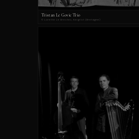
Tristan Le Govic Trio
© Lorette Le Brestec, Kergrist (Bretagne)