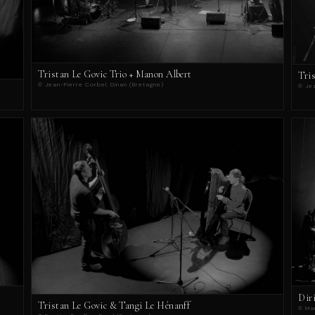
Tristan Le Govic Trio + Manon Albert
Tri
© Jean-Pierre Corbel, Dinan (Bretagne)
© Je
Dir
Tristan Le Govic & Tangi Le Hénanff
© Ma