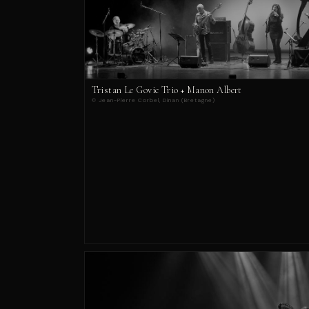
Tristan Le Govic Trio + Manon Albert
© Jean-Pierre Corbel, Dinan (Bretagne)