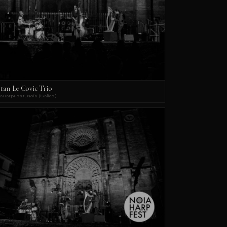
stan Le Govic Trio
aHarpFest, Noia (Galice)