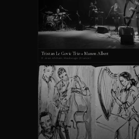
Tristan Le Govic Trio + Manon Albert
© Jean Afchain, Maubeuge (France)