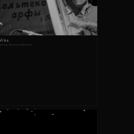
aVita
faVita, Moscou (Russie)