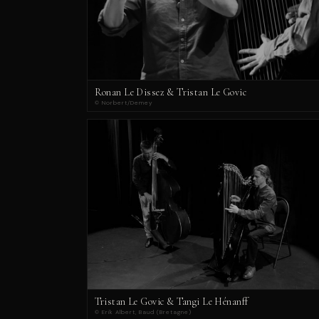
Ronan Le Dissez & Tristan Le Govic
© Norbert/Demey
Tristan Le Govic & Tangi Le Hénanff
© Erik Albert, Baud (Bretagne)