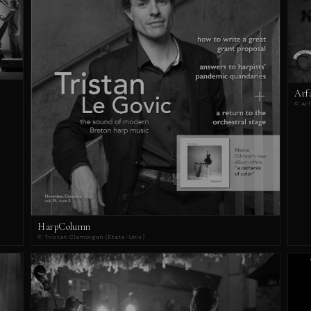
Arf
© Ar
HarpColumn
© Tristan Clamorgan (États-Unis)