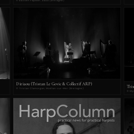
© Bastien Papillier, Baud (Bretagne)
Diriaou (Tristan Le Govic & Collectif ARP)
Tri
© Tristan Clamorgan, Moëlan-sur-Mer (Bretagne)
© Myr