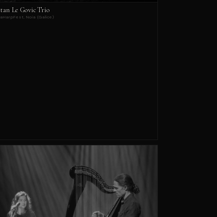
stan Le Govic Trio
aHarpFest, Noia (Galice)