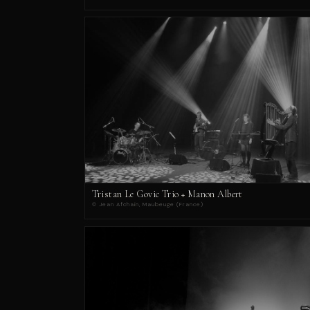
Tristan Le Govic Trio + Manon Albert
© Jean Afchain, Maubeuge (France)