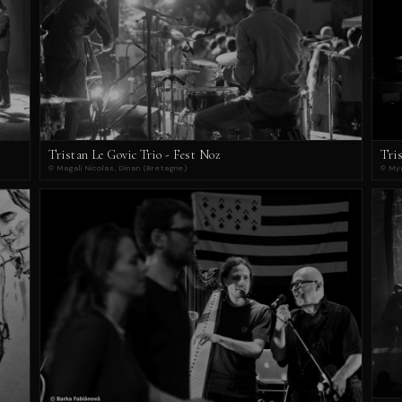
Tristan Le Govic Trio - Fest Noz
Tri
© Magali Nicolas, Dinan (Bretagne)
© Myr