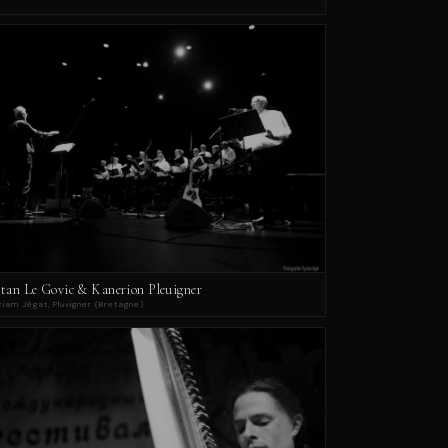
stan Le Govic & Kanerion Pleuigner
iam Jégat, Pluvigner (Bretagne)