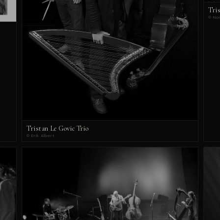
Tri
© Noi
Tristan Le Govic Trio
© Erik Albert