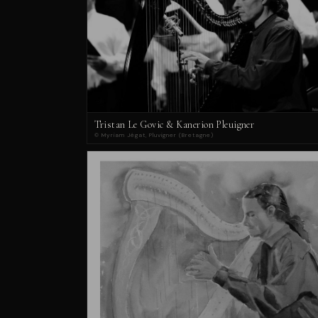
Tristan Le Govic & Kanerion Pleuigner
© Myriam Jégat, Pluvigner (Bretagne)