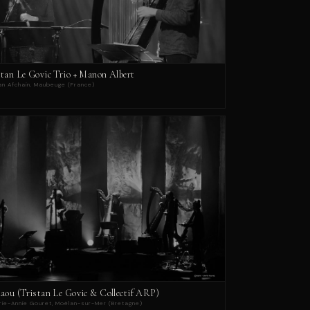
stan Le Govic Trio + Manon Albert
an Afchain, Maubeuge (France)
iaou (Tristan Le Govic & Collectif ARP)
rie-Annie Gouret, Moëlan-sur-Mer (Bretagne)