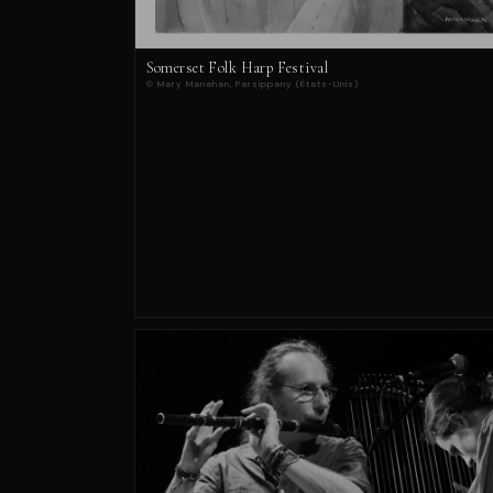
Somerset Folk Harp Festival
© Mary Manahan, Parsippany (États-Unis)