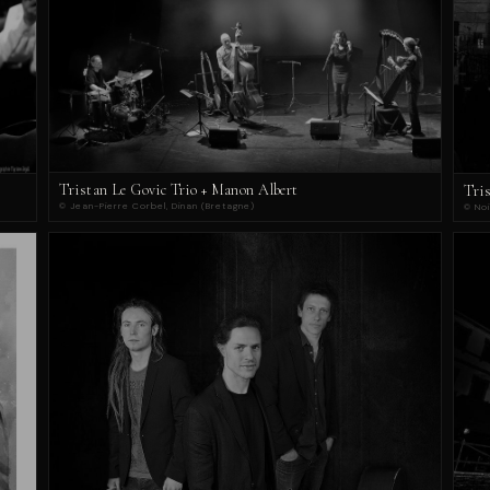
Tristan Le Govic Trio + Manon Albert
Tri
© Jean-Pierre Corbel, Dinan (Bretagne)
© Noi