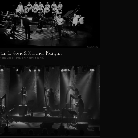
stan Le Govic & Kanerion Pleuigner
iam Jégat, Pluvigner (Bretagne)