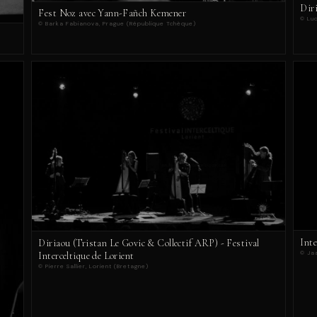
Dir
Fest Noz avec Yann-Fañch Kemener
© Luc
© Barka Fabianova, Prague (République Tchèque)
Int
Diriaou (Tristan Le Govic & Collectif ARP) - Festival
© Ja
Interceltique de Lorient
© Pierre Sallier, Lorient (Bretagne)