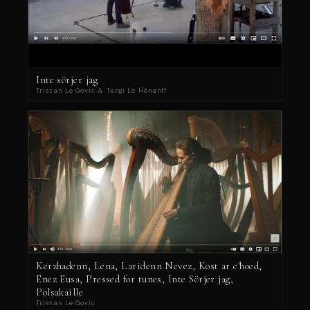
Inte sörjer jag
Tristan Le Govic & Tangi Le Hénanff
Kerzhadenn, Lena, Laridenn Nevez, Kost ar c'hoed,
Enez Eusa, Pressed for tunes, Inte Sörjer jag,
Polsakaille
Tristan Le Govic