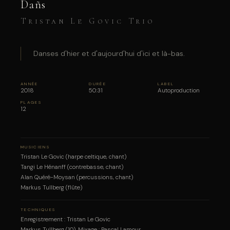
Dañs
Tristan Le Govic Trio
Danses d'hier et d'aujourd'hui d'ici et là-bas.
ANNÉE
DURÉE
LABEL
2018
50:31
Autoproduction
PLAGES
12
MUSICIENS
Tristan Le Govic (harpe celtique, chant)
Tangi Le Hénanff (contrebasse, chant)
Alan Quéré-Moysan (percussions, chant)
Markus Tullberg (flûte)
TECHNIQUES
Enregistrement : Tristan Le Govic
Markus Tullberg (10). Mixage : Pascal Lamour