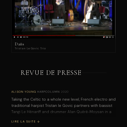
Dañs
Tristan Le Govic Trio
REVUE DE PRESSE
ALISON YOUNG
·
HARPCOLUMN
·
2020
Taking the Celtic to a whole new level, French electro and
traditional harpist Tristan le Govic partners with bassist
Tangi Le Hénanff and drummer Alan Quéré-Moysan in a
unique fusion of traditional Breton dance with a funky in-
LIRE LA SUITE ↓
the-moment modern flair. Dañs is loose-jointed, relaxed