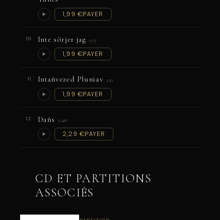
1,99 €
PAYER
Inte sörjer jag
10
5:17
1,99 €
PAYER
Intañvezed Pluniav
11
3:31
1,99 €
PAYER
Dañs
12
7:48
2,29 €
PAYER
CD ET PARTITIONS
ASSOCIÉS