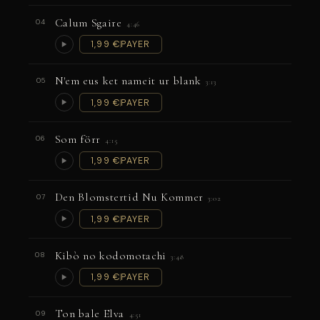
Calum Sgaire
04
4:46
1,99 €
PAYER
N'em eus ket nameit ur blank
05
3:13
1,99 €
PAYER
Som förr
06
4:15
1,99 €
PAYER
Den Blomstertid Nu Kommer
07
3:02
1,99 €
PAYER
Kibò no kodomotachi
08
3:48
1,99 €
PAYER
Ton bale Elva
09
4:51