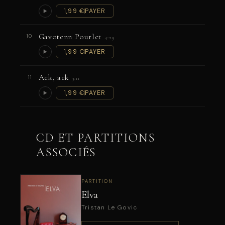
1,99 €
PAYER
Gavotenn Pourlet
10
4:29
1,99 €
PAYER
Ack, ack
11
3:11
1,99 €
PAYER
CD ET PARTITIONS
ASSOCIÉS
PARTITION
Elva
Tristan Le Govic