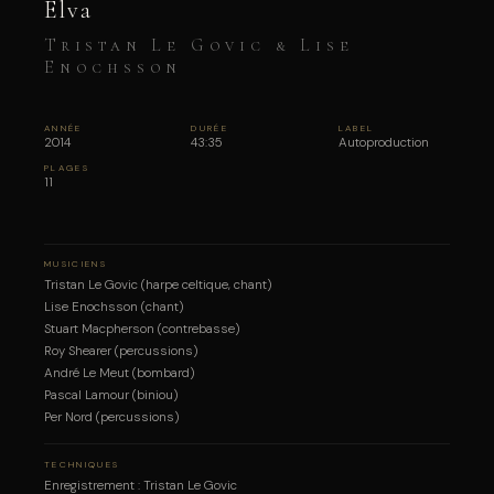
Elva
Tristan Le Govic & Lise
Enochsson
ANNÉE
DURÉE
LABEL
2014
43:35
Autoproduction
PLAGES
11
MUSICIENS
Tristan Le Govic (harpe celtique, chant)
Lise Enochsson (chant)
Stuart Macpherson (contrebasse)
Roy Shearer (percussions)
André Le Meut (bombard)
Pascal Lamour (biniou)
Per Nord (percussions)
TECHNIQUES
Enregistrement : Tristan Le Govic