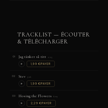
TRACKLIST — ÉCOUTER
& TÉLÉCHARGER
Jag tänker så titt
01
2:25
1,99 €
PAYER
Stev
02
3:26
1,99 €
PAYER
Hosing the Flowers
03
6:09
2,29 €
PAYER