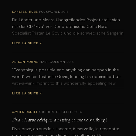
KARSTEN RUBE
·
FOLKWORLD
·
2015
Ein Länder und Meere übergreifendes Project stellt sich
mit der CD "Elva" vor. Der bretonische Cetic Harp
Spezialist Tristan Le Govic und die schwedische Sängerin
Lise Enochsson fanden sich zusammen und nahmen für
LIRE LA SUITE ↓
dieses Album elf (Elva auf Schwedisch) Titel auf, die an
so unterschiedlichen Plätzen beheimatet sind wie
Schweden, Schottland, Norwegen oder in der Bretagne.
ALISON YOUNG
·
HARP COLUMN
·
2015
Manch gaelisches Lied transportierte man dabei in die
“Everything is possible and anything can happen in the
schwedische Sprache. Die helle Stimme Lisa Enochsson
world” writes Tristan le Govic, lending his optimistic-but-
spiegelt das elfenhafte der nordischen Musik ebenso
with-a-wink imprint to this wonderfully appealing new
wieder, wie die Harfe die Mystik der keltischen Musik
disc of the old and the new,
Elva
. It should not come as a
repräsentiert. Doch lassen sie sich nicht allein auf die
LIRE LA SUITE ↓
surprise that this artist breaks up the mostly folk songs
verträumte Welt der verwunschenen Wälder ein, sondern
and dances on the album with his own piece, a cross
gehen mit beschwingten Rhythmen zur Sache, die durch
dressing cakewalk/rag that will surpass any expectations
XAVIER DANIEL
·
CULTURE ET CELTIE
·
2014
den stimmigen Einsatz von Drums, Bombarde und Bass
you might have of what this little instrument is capable of,
Elva : Harpe celtique, du swing et une voix viking !
erzeugt werden. Ein gelungenes weitgespanntes und
or for that matter, what he can do. Yes, everything - and
musikalisch geschickt gesponnenes Konzept.
Elva, onze, en suédois, incarne, à merveille, la rencontre
anything - is possible with this marvelous artist [...]
entre deux univers nordiques : le celtique et le