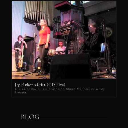
Jag tänker så titt (CD Elva)
Tristan Le Govic, Lise Enochsson, Stuart Macpherson & Roy
Shearer
BLOG