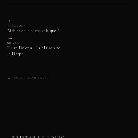
←
PRÉCÉDENT
Mahler et la harpe celtique ?
→
SUIVANT
Ti an Delenn : La Maison de
la Harpe
← TOUS LES ARTICLES
TRISTAN
.
LE GOVIC