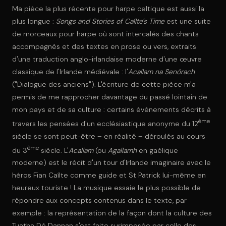
Ma pièce la plus récente pour harpe celtique est aussi la
plus longue :
Songs and Stories of Caílte's Time
est une suite
de morceaux pour harpe où sont intercalés des chants
accompagnés et des textes en prose ou vers, extraits
d'une traduction anglo-irlandaise moderne d'une œuvre
classique de l'Irlande médiévale : l'
Acallam na Senórach
("Dialogue des anciens"). L'écriture de cette pièce m'a
permis de me rapprocher davantage du passé lointain de
mon pays et de sa culture : certains événements décrits à
ème
travers les pensées d'un ecclésiastique anonyme du 12
siècle se sont peut-être – en réalité – déroulés au cours
ème
du 3
siècle. L'
Acallam
(ou
Agallamh
en gaélique
moderne) est le récit d'un tour d'Irlande imaginaire avec le
héros Fian Caílte comme guide et St Patrick lui-même en
heureux touriste ! La musique essaie le plus possible de
répondre aux concepts contenus dans le texte, par
exemple : la représentation de la façon dont la culture des
Tuatha Dé Dannan s'est faite surimposée par celle des