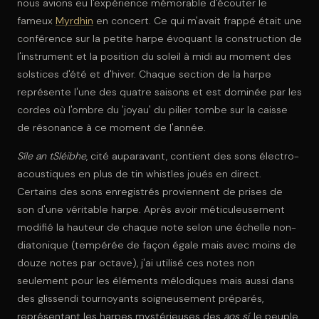
nous avions eu l'expérience mémorable d'écouter le
fameux
Myrdhin
en concert. Ce qui m'avait frappé était une
conférence sur la petite harpe évoquant la construction de
l'instrument et la position du soleil à midi au moment des
solstices d'été et d'hiver. Chaque section de la harpe
représente l'une des quatre saisons et est dominée par les
cordes où l'ombre du 'joyau' du pilier tombe sur la caisse
de résonance à ce moment de l'année.
Síle an tSléibhe
, cité auparavant, contient des sons électro-
acoustiques en plus de tin whistles joués en direct.
Certains des sons enregistrés proviennent de prises de
son d'une véritable harpe. Après avoir méticuleusement
modifié la hauteur de chaque note selon une échelle non-
diatonique (tempérée de façon égale mais avec moins de
douze notes par octave), j'ai utilisé ces notes non
seulement pour les éléments mélodiques mais aussi dans
des glissendi tournoyants soigneusement préparés,
représentant les harpes mystérieuses des
aos sí
, le peuple